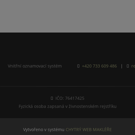
Vnitřní oznamovací systém
+420 733 609 486
|
r
IČO: 76417425
Fyzická osoba zapsaná v živnostenském rejstříku
Vytvořeno v systému
CHYTRÝ WEB MAKLÉŘE