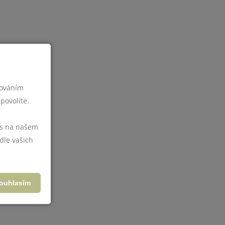
cováním
povolíte.
vás na našem
dle vašich
ouhlasím