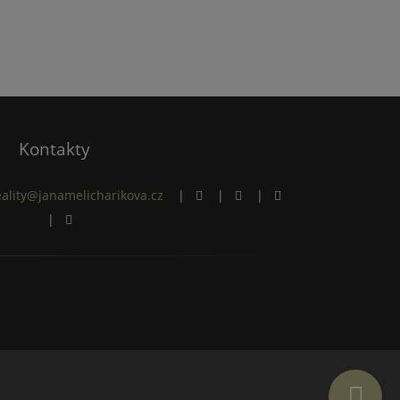
Kontakty
eality@janamelicharikova.cz
|
|
|
|