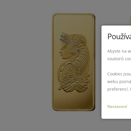
Používá
Abyste na w
souborů coo
Cookies jso
webu poznám
preferencí.
Nastavení