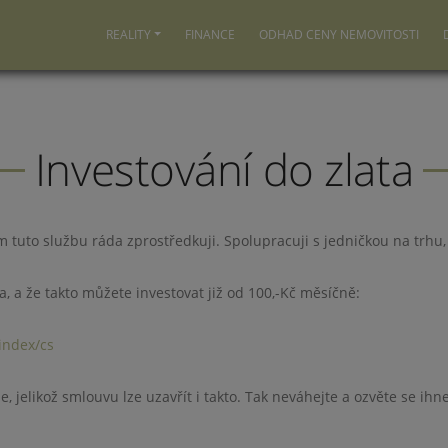
REALITY
FINANCE
ODHAD CENY NEMOVITOSTI
Investování do zlata
 tuto službu ráda zprostředkuji. Spolupracuji s jedničkou na trhu,
ata, a že takto můžete investovat již od 100,-Kč měsíčně:
index/cs
jelikož smlouvu lze uzavřít i takto. Tak neváhejte a ozvěte se ih