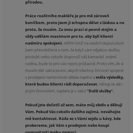
přírodou.
Práce realitního makléře je pro mě zároveň
koníčkem, proto jsem ji schopna dělat s láskou a ne
proto, že musím. Za svou prací si pevně stojím a
vždy udělám maximum pro to, aby byli klienti
nadmíru spokojeni.
Věřím totiž na osobní doporučení!
Jsem přesvědčená o tom, že když vám nějakou službu,
produkt nebo cokoliv doporučí váš kamarád, známí,
rodina, bude to pro vás nejvíc průkazné. Proto vím, že si
musím dát sakra pozor, abych všechny činnosti spojené
s prodejem nemovitosti dělala naplno a
měla výsledky,
které budou klienti rádi doporučovat.
Věnuji se ale i
jiným činnostem, najdete je v sekci
"Další služby".
Pokud jste dočetli až sem, máte můj obdiv a děkuji
Vám. Pokud Vás cokoliv dalšího zajímá, neváhejte
mě kontaktovat. Ráda se s Vámi sejdu u kávy, kde
probereme, jak Vám s prodejem nebo koupi
nemovitosti mohu pomoci...