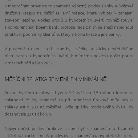
v meziročním srovnání to znamená výrazný pokles. Banky a úvěrová
družstva reagují na blížící se jarní měsíce, které vybízejí k zahájení
stavební sezóny. Pokles úroků u hypotečních úvěrů rovněž souvisí
s konkurenčním bojem bank, protože řada z nich se snaží nabídnout
atraktivní podmínky klientům, kterým končí fixace u jiné banky.
V posledních dvou letech jsme byli svědky prakticky nepřetržitého
růstu sazeb u hypotečních úvěrů, k mírnému poklesu došlo pouze
v měsících září a říjen 2022.
MĚSÍČNÍ SPLÁTKA SE MĚNÍ JEN MINIMÁLNĚ
Pokud bychom uvažovali hypoteční úvěr na 3,5 milionu korun se
splatností 25 let, znamená to při průměrné úrokové míře pokles
splátky asi o 200 Kč měsíčně. Výše splátky modelového úvěru by
dosahovala 23 tisíc korun.
Nejvýraznější pokles úrokové sazby byl zaznamenán u hypoték
s tříletou fixací nejmenší pokles byl zaznamenán u hypoték s fixací na