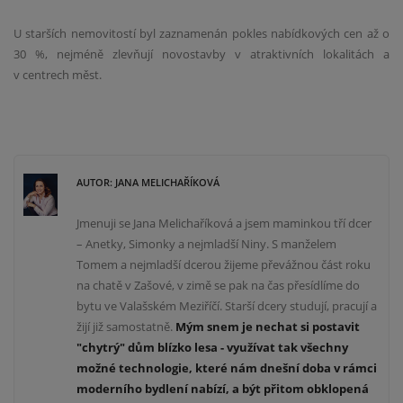
U starších nemovitostí byl zaznamenán pokles nabídkových cen až o
30 %, nejméně zlevňují novostavby v atraktivních lokalitách a
v centrech měst.
AUTOR: JANA MELICHAŘÍKOVÁ
Jmenuji se Jana Melichaříková a jsem maminkou tří dcer
– Anetky, Simonky a nejmladší Niny. S manželem
Tomem a nejmladší dcerou žijeme převážnou část roku
na chatě v Zašové, v zimě se pak na čas přesídlíme do
bytu ve Valašském Meziříčí. Starší dcery studují, pracují a
žijí již samostatně.
Mým snem je nechat si postavit
"chytrý" dům blízko lesa -
v
yužívat tak všechny
mož
né technologie
, které nám dnešní doba
v rámci
moderního bydlení
nabízí, a být přitom obklopená