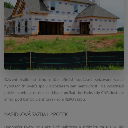
Oživení realitního trhu může přinést současné snižování sazeb
hypotečních úvěrů spolu s poklesem cen nemovitostí. Na výraznější
pokles sazeb ale musí klienti bank počkat do chvíle, kdy ČNB dostane
inflaci pod kontrolu a sníží základní REPO sazbu.
NABÍDKOVÁ SAZBA HYPOTÉK
Hypoteční úvěry jsou aktuálně nabízeny v průměru za 6,3 %, ale