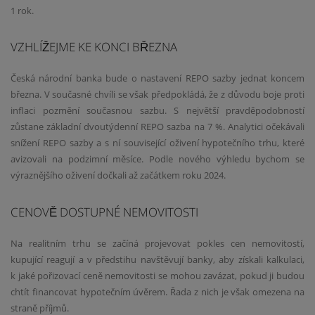
1 rok.
VZHLÍŽEJME KE KONCI BŘEZNA
Česká národní banka bude o nastavení REPO sazby jednat koncem
března. V současné chvíli se však předpokládá, že z důvodu boje proti
inflaci pozmění současnou sazbu. S největší pravděpodobností
zůstane základní dvoutýdenní REPO sazba na 7 %. Analytici očekávali
snížení REPO sazby a s ní související oživení hypotečního trhu, které
avizovali na podzimní měsíce. Podle nového výhledu bychom se
výraznějšího oživení dočkali až začátkem roku 2024.
CENOVĚ DOSTUPNÉ NEMOVITOSTI
Na realitním trhu se začíná projevovat pokles cen nemovitostí,
kupující reagují a v předstihu navštěvují banky, aby získali kalkulaci,
k jaké pořizovací ceně nemovitosti se mohou zavázat, pokud ji budou
chtít financovat hypotečním úvěrem. Řada z nich je však omezena na
straně příjmů.