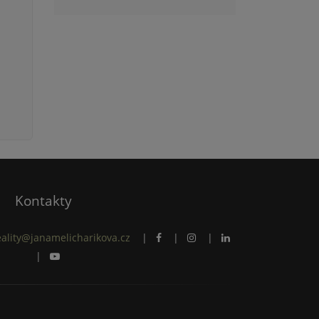
Kontakty
eality@janamelicharikova.cz
|
|
|
|