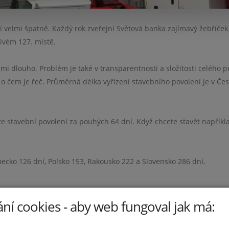
í velmi špatně. Každý rok zveřejní Světová banka zajímavý žebříček
ivém 127. místě.
lmi dlouho. Problém je také v transparentnosti a složitosti celého p
, o čem je řeč. Průměrná délka vyřízení stavebního povolení je v Če
te stavební povolení za pouhých 64 dní. Když chcete stavět napříkl
mecko 126 dní, Polsko 153, Rakousko 222 a Slovensko 286 dní.
ní cookies - aby web fungoval jak má:
 bytech je poptávka… Ale složitý proces stavebního povolení všechno
 nabídka a ceny nemovitostí se až nesmyslně šplhají nahoru. Odbor