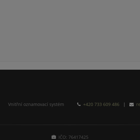
Vnitřní oznamovací systém
+420 733 609 486
|
r
IČO: 76417425