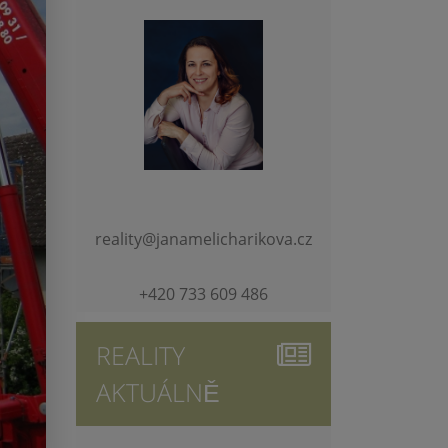
reality@janamelicharikova.cz
+420 733 609 486
REALITY
AKTUÁLNĚ