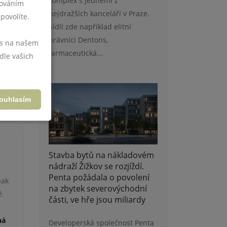
komplex s jedněmi z
cováním
nejdražších kanceláří v Praze.
povolíte.
Sídlí zde například elitní
právníci Dentons,
vás na našem
farmaceutická...
dle vašich
es by
ouhlasím
Stavba bytů na nákladovém
nádraží Žižkov se rozjíždí.
Penta požádala o povolení
pak
na zbytek severovýchodní
ě.
části, ve hře jsou miliardy
ná
Developerská společnost Penta