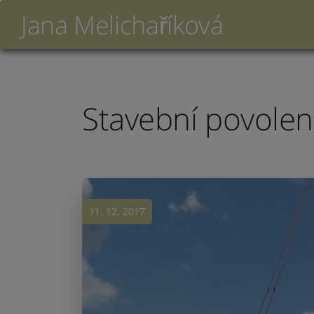
Jana Melichaříková
Stavební povolení 
11. 12. 2017