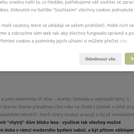
ebu snadno našli to, co hledáte, potřebujeme váš souhlas se zpra
t problém.
kies. Kliknutím na tlačítko "Souhlasím" všechny cookies jednoduše 
laskla kolem roku 2009. A pak přišlo mnoho problémů.
u malé soubory, které se ukládají ve vašem prohlížeči. Podle nich 
e a zobrazíme vám web tak, aby všechno fungovalo správně a po
 Přehled cookies a podmínky jejich užívání si můžete přečíst
zde
.
stavebního zákona. Pokud ji úředníci řekněme správně uchopí, proc
S
Odmítnout vše
jící, developery i stát.
 a jsem maminkou tří dcer – Anetky, Simonky a nejmladší Niny. S
dcerou žijeme převážnou část roku na chatě v Zašové, v zimě se 
alašském Meziříčí. Starší dcery studují, pracují a žijí již samostatn
vit "chytrý" dům blízko lesa -
v
yužívat tak všechny mož
né
šní doba
v rámci moderního bydlení
nabízí, a být přitom obklope