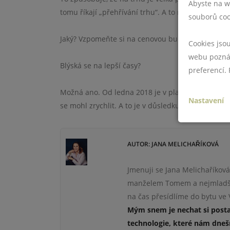
Abyste na w
tomu říkají „přehřívání trhu“. A to může způsobi
souborů coo
Jaký? Vzpomeňte si na cenovou bublinu, která sp
Cookies jso
webu poznám
Blýská se na lepší časy?
preferencí.
Možná ano. Od ledna 2018 je v platnosti novela 
Nastavení
se mohl zrychlit. A to je v důsledku dobře pro kupu
AUTOR: JANA MELICHAŘÍKOVÁ
Jmenuji se Jana Melichaříková
manželem Tomem a nejmladší 
na čas přesídlíme do bytu ve V
Mým snem je nechat si posta
technologie
, které nám dne