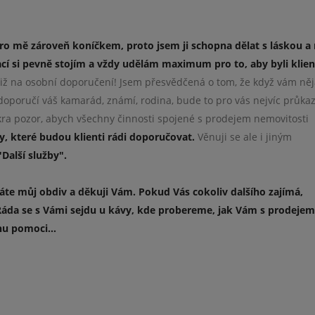
pro mě zároveň koníčkem, proto jsem ji schopna dělat s láskou a
cí si pevně stojím a vždy udělám maximum pro to, aby byli klien
iž na osobní doporučení! Jsem přesvědčená o tom, že když vám ně
doporučí váš kamarád, známí, rodina, bude to pro vás nejvíc průka
kra pozor, abych všechny činnosti spojené s prodejem nemovitosti
y, které budou klienti rádi doporučovat.
Věnuji se ale i jiným
Další služby".
áte můj obdiv a děkuji Vám. Pokud Vás cokoliv dalšího zajímá,
áda se s Vámi sejdu u kávy, kde probereme, jak Vám s prodeje
u pomoci...