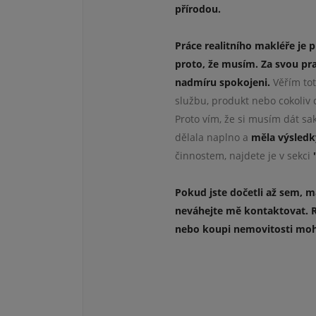
přírodou.
Práce realitního makléře je 
proto, že musím. Za svou pra
nadmíru spokojeni.
Věřím tot
službu, produkt nebo cokoliv 
Proto vím, že si musím dát sa
dělala naplno a
měla výsledk
činnostem, najdete je v sekci
"
Pokud jste dočetli až sem, m
neváhejte mě kontaktovat. R
nebo koupi nemovitosti moh