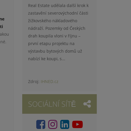
Real Estate udělala další krok k
zastavění severovýchodní části
 ne
žižkovského nákladového
ti
nádraží. Pozemky od Českých
jakou
drah koupila vloni v říjnu –
zné.
první etapu projektu na
výstavbu bytových domů už
nabízí ke koupi, s...
Zdroj:
IHNED.cz
m
SOCIÁLNÍ SÍTĚ