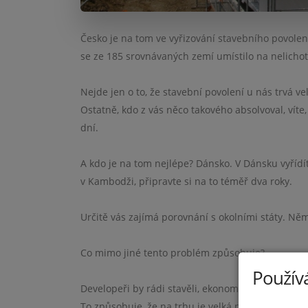
Česko je na tom ve vyřizování stavebního povolen
se ze 185 srovnávaných zemí umístilo na nelichot
Nejde jen o to, že stavební povolení u nás trvá ve
Ostatně, kdo z vás něco takového absolvoval, víte
dní.
A kdo je na tom nejlépe? Dánsko. V Dánsku vyřídí
v Kambodži, připravte si na to téměř dva roky.
Určitě vás zajímá porovnání s okolními státy. Ně
Co mimo jiné tento problém způsobuje?
Používá
Developeři by rádi stavěli, ekonomice se daří, po
To způsobuje, že na trhu je velká poptávka, malá