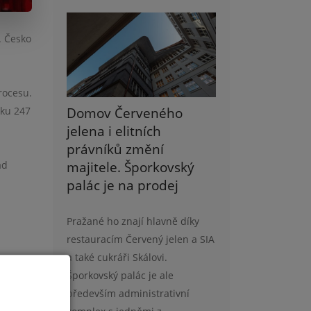
. Česko
rocesu.
Domov Červeného
sku 247
jelena i elitních
právníků změní
majitele. Šporkovský
ad
palác je na prodej
Pražané ho znají hlavně díky
restauracím Červený jelen a SIA
a také cukráři Skálovi.
Šporkovský palác je ale
 brzdí.
především administrativní
níci