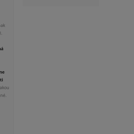
pak
ě.
ná
 ne
ti
jakou
zné.