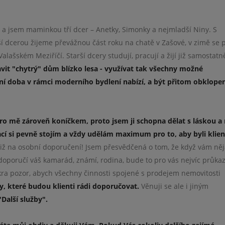
 a jsem maminkou tří dcer – Anetky, Simonky a nejmladší Niny. S
dcerou žijeme převážnou část roku na chatě v Zašové, v zimě se 
alašském Meziříčí. Starší dcery studují, pracují a žijí již samostatn
vit "chytrý" dům blízko lesa -
v
yužívat tak všechny mož
né
šní doba
v rámci moderního bydlení
nabízí, a být přitom obklope
pro mě zároveň koníčkem, proto jsem ji schopna dělat s láskou a
cí si pevně stojím a vždy udělám maximum pro to, aby byli klien
iž na osobní doporučení! Jsem přesvědčená o tom, že když vám ně
doporučí váš kamarád, známí, rodina, bude to pro vás nejvíc průka
kra pozor, abych všechny činnosti spojené s prodejem nemovitosti
y, které budou klienti rádi doporučovat.
Věnuji se ale i jiným
Další služby".