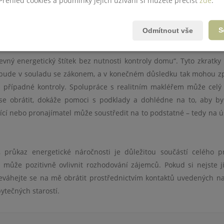
 Přehled cookies a podmínky jejich užívání si můžete přečíst
zde
.
 000 Kč v závislosti na typu a velikosti nemovitosti. K vyhotovení 
 stavební výkresy, informace o vytápění, zateplení, oknech, ohře
S
Odmítnout vše
k provést místní šetření.
levný energetický štítek bez nutnosti kontroly domu“. Tyto zkratk
nebude v souladu se zákonem, a v konečném důsledku tak mohou z
u případné kontroly. Spolupráce s realitním makléřem může celý
 se obrátit, dokáže pomoci s podklady a dohlédne na to, aby b
ící nebo pronajímatel může soustředit na to podstatné – tedy na 
 průkaz energetické náročnosti je důležitou součástí celého p
může pozitivně ovlivnit rozhodování zájemců. Pokud si nejste jis
 neváhejte se na mě obrátit prostřednictvím kontaktů uvedených n
tečných starostí.