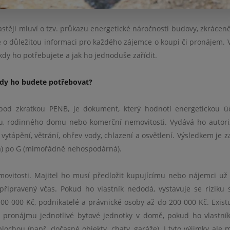
astěji mluví o tzv. průkazu energetické náročnosti budovy, zkrácen
aké o důležitou informaci pro každého zájemce o koupi či pronájem. 
dy ho potřebujete a jak ho jednoduše zařídit.
kdy ho budete potřebovat?
pod zkratkou PENB, je dokument, který hodnotí energetickou ú
ytu, rodinného domu nebo komerční nemovitosti. Vydává ho autor
vytápění, větrání, ohřev vody, chlazení a osvětlení. Výsledkem je z
ná) po G (mimořádně nehospodárná).
vitosti. Majitel ho musí předložit kupujícímu nebo nájemci už 
 připravený včas. Pokud ho vlastník nedodá, vystavuje se riziku 
0 000 Kč, podnikatelé a právnické osoby až do 200 000 Kč. Existu
ři pronájmu jednotlivé bytové jednotky v domě, pokud ho vlastn
ochou (např. dočasné objekty, chaty, garáže). I tyto výjimky ale m