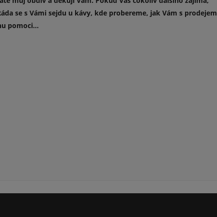
áte můj obdiv a děkuji Vám. Pokud Vás cokoliv dalšího zajímá,
áda se s Vámi sejdu u kávy, kde probereme, jak Vám s prodeje
u pomoci...