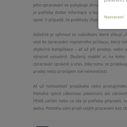
preferencí.
jeho zpracování se pohybuje zhruba od 3 000 do 6
je potřeba dodat informace o budově, jako jsou
Nastavení
apod. V případě, že podklady chybí, může odborní
Důležité je vyhnout se nabídkám, které slibují „
vést ke zpracování neplatného průkazu, který 
zbytečné komplikace – ať už při prodeji, nebo 
výrazně usnadnit. Zkušený makléř ví, na koho
zpracován správně a včas. Díky tomu se prodávaj
prodej nebo pronájem své nemovitosti.
Ať už nemovitost prodáváte nebo pronajímáte,
Pomáhá splnit zákonnou povinnost, ale zároveň 
PENB zařídit nebo co vše je potřeba připravit,
webu. Pomohu vám projít celým procesem bez zby