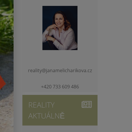
reality@janamelicharikova.cz
+420 733 609 486
REALITY
AKTUÁLNĚ