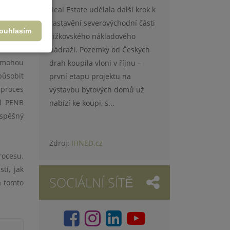
průkazu
Real Estate udělala další krok k
vu vody
zastavění severovýchodní části
ouhlasím
žižkovského nákladového
nádraží. Pozemky od Českých
y mohou
drah koupila vloni v říjnu –
působit
první etapu projektu na
 proces
výstavbu bytových domů už
yl PENB
nabízí ke koupi, s...
úspěšný
Zdroj:
IHNED.cz
rocesu.
tí, jak
SOCIÁLNÍ SÍTĚ
a tomto