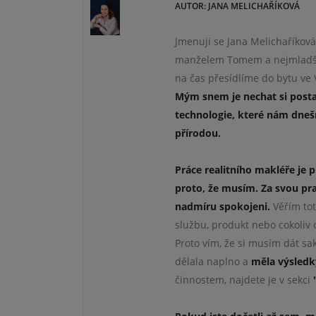
AUTOR: JANA MELICHAŘÍKOVÁ
Jmenuji se Jana Melichaříková
manželem Tomem a nejmladší 
na čas přesídlíme do bytu ve V
Mým snem je nechat si posta
technologie
, které nám dne
přírodou.
Práce realitního makléře je 
proto, že musím. Za svou pra
nadmíru spokojeni.
Věřím tot
službu, produkt nebo cokoliv 
Proto vím, že si musím dát sa
dělala naplno a
měla výsledk
činnostem, najdete je v sekci
"