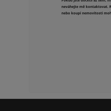
Pokud jste dočetli až sem, m
neváhejte mě kontaktovat. R
nebo koupi nemovitosti moh