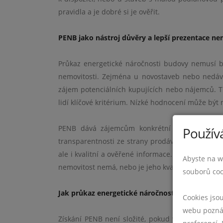
pravidla a je dobré si je ověřit.
PENB jako nástroj důvěry a lepší prezentace ne
Průkaz energetické náročnosti budovy nemusí být
nemovitosti. Zejména u novostaveb nebo nedáv
zájem potenciálních kupujících nebo nájemců. T
lidí klíčové kritérium. Nízké hodnocení může být
PENB dává zájemcům konkrétní informaci, kter
Používá
transparentnosti ze strany prodávajícího nebo p
ale i kvalitní a ověřené informace. A právě PENB
Abyste na w
nemovitost nemá, nebo je jeho kvalita pochybná,
souborů coo
Jak průkaz energetické náročnosti vyřídit a na c
Cookies jso
webu poznám
Získání PENB není složité, pokud víte, na koho s