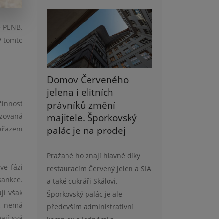
ě PENB.
V tomto
Domov Červeného
jelena i elitních
právníků změní
činnost
majitele. Šporkovský
izovaná
palác je na prodej
ařazení
Pražané ho znají hlavně díky
ve fázi
restauracím Červený jelen a SIA
sankce.
a také cukráři Skálovi.
jí však
Šporkovský palác je ale
ík nemá
především administrativní
ají svá