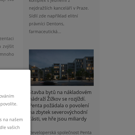
komplex s jedněmi z
nejdražších kanceláří v Praze.
Sídlí zde například elitní
právníci Dentons,
farmaceutická...
zentaci
 zvýšit
o mnoho
o důkaz
ůdorys,
Stavba bytů na nákladovém
okud ho
cováním
nádraží Žižkov se rozjíždí.
ádku.
povolíte.
Penta požádala o povolení
na zbytek severovýchodní
části, ve hře jsou miliardy
vás na našem
dle vašich
Developerská společnost Penta
Cena za