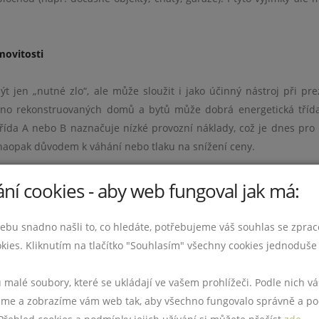
movitosti
 jen „nutné zlo“, ale může sloužit i jako účinný nástroj při pre
no rekonstruovaných domů a bytů může dobrá energetická třída
řída A nebo B naznačuje nízké provozní náklady, což je dnes pr
 naopak důvodem k váhání nebo tlaku na snížení ceny.
á je jinak jen obtížně doložitelná. Zároveň může sloužit jak
ní cookies - aby web fungoval jak má:
ronajímatele. Mnoho lidí dnes očekává nejen pěkné fotografie a p
 je jedním z dokumentů, který může tuto důvěru výrazně posílit. P
ebu snadno našli to, co hledáte, potřebujeme váš souhlas se zpra
 může to naopak vyvolat nedůvěru či podezření, že něco není v poř
kies. Kliknutím na tlačítko "Souhlasím" všechny cookies jednoduše 
o si dát pozor
u malé soubory, které se ukládají ve vašem prohlížeči. Podle nich 
e a zobrazíme vám web tak, aby všechno fungovalo správně a po
e obrátit. Průkaz vystavuje akreditovaný energetický specialista. 