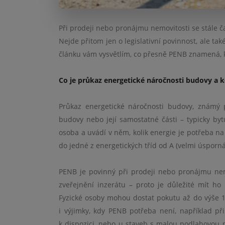
Při prodeji nebo pronájmu nemovitosti se stále č
Nejde přitom jen o legislativní povinnost, ale t
článku vám vysvětlím, co přesně PENB znamená, k
Co je průkaz energetické náročnosti budovy a 
Průkaz energetické náročnosti budovy, známý 
budovy nebo její samostatné části – typicky b
osoba a uvádí v něm, kolik energie je potřeba na 
do jedné z energetických tříd od A (velmi úspor
PENB je povinný při prodeji nebo pronájmu nemo
zveřejnění inzerátu – proto je důležité mít ho
Fyzické osoby mohou dostat pokutu až do výše 10
i výjimky, kdy PENB potřeba není, například p
k dispozici, nebo u staveb s malou podlahovou pl