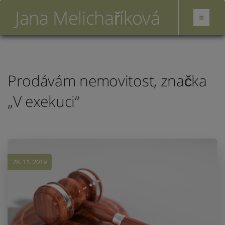
Jana Melichaříková
Prodávám nemovitost, značka
„V exekuci“
28. 11. 2019