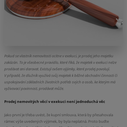
Pokud se vlastník nemovitosti ocitne v exekuci, je prodej jeho majetku
zakázán. To je všeobecné pravidlo, které říká, že majetek v exekuci nelze
prodávat ani darovat. Existují ovšem výjimky, které prodej povolují.
V případě, že dlužník využívá svůj majetek k běžné obchodní činnosti či
uspokojování základních životních potřeb svých a osob, ke kterým má
vyživovací povinnost, prodávat může.
Prodej nemovitých věcí v exekuci není jednoduchá věc
Jako první je třeba uvést, že kupní smlouva, která by přesahovala
rámec výše uvedených výjimek, by byla neplatná. Proto buďte