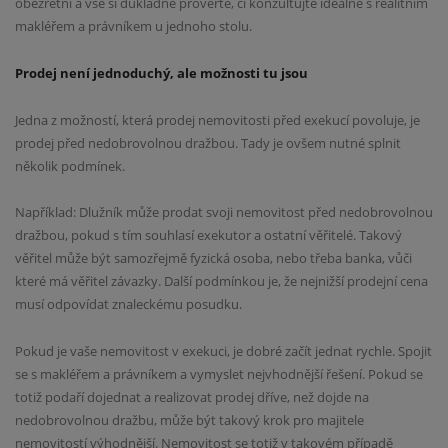
obezřetní a vše si důkladně prověřte, či konzultujte ideálně s realitním
makléřem a právníkem u jednoho stolu.
Prodej není jednoduchý, ale možnosti tu jsou
Jedna z možností, která prodej nemovitosti před exekucí povoluje, je
prodej před nedobrovolnou dražbou. Tady je ovšem nutné splnit
několik podmínek.
Například: Dlužník může prodat svoji nemovitost před nedobrovolnou
dražbou, pokud s tím souhlasí exekutor a ostatní věřitelé. Takový
věřitel může být samozřejmě fyzická osoba, nebo třeba banka, vůči
které má věřitel závazky. Další podmínkou je, že nejnižší prodejní cena
musí odpovídat znaleckému posudku.
Pokud je vaše nemovitost v exekuci, je dobré začít jednat rychle. Spojit
se s makléřem a právníkem a vymyslet nejvhodnější řešení. Pokud se
totiž podaří dojednat a realizovat prodej dříve, než dojde na
nedobrovolnou dražbu, může být takový krok pro majitele
nemovitostí výhodnější. Nemovitost se totiž v takovém případě