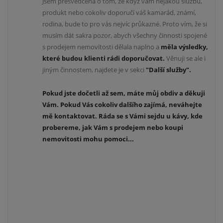
Jsem přesvědčená o tom, že když vám nějakou službu,
produkt nebo cokoliv doporučí váš kamarád, známí,
rodina, bude to pro vás nejvíc průkazné. Proto vím, že si
musím dát sakra pozor, abych všechny činnosti spojené
s prodejem nemovitosti dělala naplno a
měla výsledky,
které budou klienti rádi doporučovat.
Věnuji se ale i
jiným činnostem, najdete je v sekci
"Další služby".
Pokud jste dočetli až sem, máte můj obdiv a děkuji
Vám. Pokud Vás cokoliv dalšího zajímá, neváhejte
mě kontaktovat. Ráda se s Vámi sejdu u kávy, kde
probereme, jak Vám s prodejem nebo koupi
nemovitosti mohu pomoci...