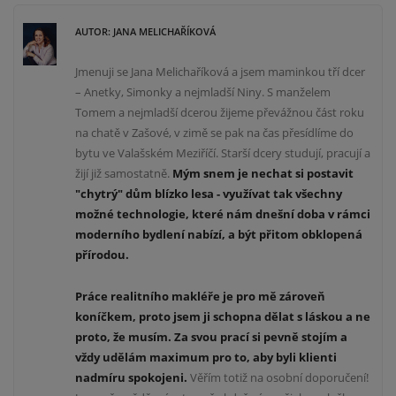
AUTOR: JANA MELICHAŘÍKOVÁ
Jmenuji se Jana Melichaříková a jsem maminkou tří dcer
– Anetky, Simonky a nejmladší Niny. S manželem
Tomem a nejmladší dcerou žijeme převážnou část roku
na chatě v Zašové, v zimě se pak na čas přesídlíme do
bytu ve Valašském Meziříčí. Starší dcery studují, pracují a
žijí již samostatně.
Mým snem je nechat si postavit
"chytrý" dům blízko lesa -
v
yužívat tak všechny
mož
né technologie
, které nám dnešní doba
v rámci
moderního bydlení
nabízí, a být přitom obklopená
přírodou.
Práce realitního makléře je pro mě zároveň
koníčkem, proto jsem ji schopna dělat s láskou a ne
proto, že musím. Za svou prací si pevně stojím a
vždy udělám maximum pro to, aby byli klienti
nadmíru spokojeni.
Věřím totiž na osobní doporučení!