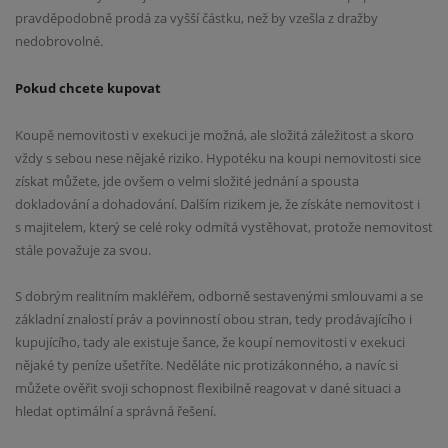
pravděpodobně prodá za vyšší částku, než by vzešla z dražby
nedobrovolné.
Pokud chcete kupovat
Koupě nemovitosti v exekuci je možná, ale složitá záležitost a skoro
vždy s sebou nese nějaké riziko. Hypotéku na koupi nemovitosti sice
získat můžete, jde ovšem o velmi složité jednání a spousta
dokladování a dohadování. Dalším rizikem je, že získáte nemovitost i
s majitelem, který se celé roky odmítá vystěhovat, protože nemovitost
stále považuje za svou.
S dobrým realitním makléřem, odborně sestavenými smlouvami a se
základní znalostí práv a povinností obou stran, tedy prodávajícího i
kupujícího, tady ale existuje šance, že koupí nemovitosti v exekuci
nějaké ty peníze ušetříte. Neděláte nic protizákonného, a navíc si
můžete ověřit svoji schopnost flexibilně reagovat v dané situaci a
hledat optimální a správná řešení.