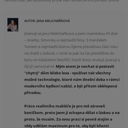
AUTOR: JANA MELICHAŘÍKOVÁ
Jmenuji se Jana Melichaříková a jsem maminkou tří dcer
– Anetky, Simonky a nejmladší Niny. S manželem
Tomem a nejmladší dcerou žijeme převážnou část roku
na chatě v Zašové, v zimě se pak na čas přesídlíme do
bytu ve Valašském Meziříčí. Starší dcery studují, pracují a
žijí již samostatně.
Mým snem je nechat si postavit
"chytrý" dům blízko lesa -
v
yužívat tak všechny
mož
né technologie
, které nám dnešní doba
v rámci
moderního bydlení
nabízí, a být přitom obklopená
přírodou.
Práce realitního makléře je pro mě zároveň
koníčkem, proto jsem ji schopna dělat s láskou a ne
proto, že musím. Za svou prací si pevně stojím a
vždy udělám maximum pro to, aby byli klienti