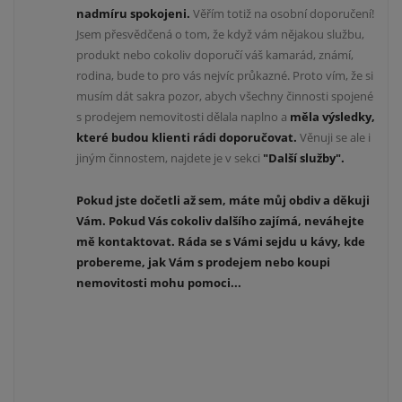
nadmíru spokojeni.
Věřím totiž na osobní doporučení!
Jsem přesvědčená o tom, že když vám nějakou službu,
produkt nebo cokoliv doporučí váš kamarád, známí,
rodina, bude to pro vás nejvíc průkazné. Proto vím, že si
musím dát sakra pozor, abych všechny činnosti spojené
s prodejem nemovitosti dělala naplno a
měla výsledky,
které budou klienti rádi doporučovat.
Věnuji se ale i
jiným činnostem, najdete je v sekci
"Další služby".
Pokud jste dočetli až sem, máte můj obdiv a děkuji
Vám. Pokud Vás cokoliv dalšího zajímá, neváhejte
mě kontaktovat. Ráda se s Vámi sejdu u kávy, kde
probereme, jak Vám s prodejem nebo koupi
nemovitosti mohu pomoci...