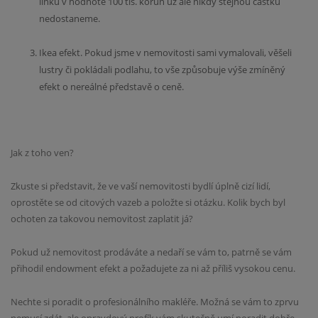
linku v hodnotě 100 tis. korun už ale nikdy stejnou částku
nedostaneme.
Ikea efekt. Pokud jsme v nemovitosti sami vymalovali, věšeli
lustry či pokládali podlahu, to vše způsobuje výše zmíněný
efekt o nereálné představě o ceně.
Jak z toho ven?
Zkuste si představit, že ve vaší nemovitosti bydlí úplně cizí lidí,
oprostěte se od citových vazeb a položte si otázku. Kolik bych byl
ochoten za takovou nemovitost zaplatit já?
Pokud už nemovitost prodáváte a nedaří se vám to, patrně se vám
přihodil endowment efekt a požadujete za ni až příliš vysokou cenu.
Nechte si poradit o profesionálního makléře. Možná se vám to zprvu
nemusí zdát, ale opravdový profík vám skutečně umí poradit dobře.