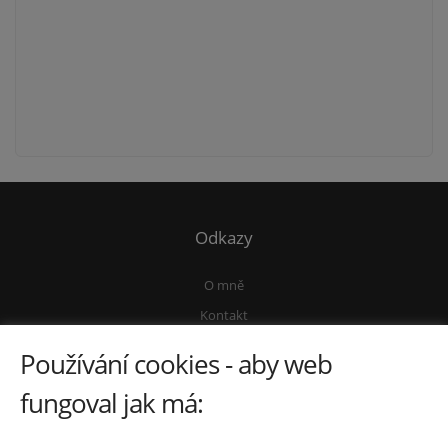
Odkazy
O mně
Kontakt
Ochrana osobních údajů
Používání cookies - aby web
Vnitřní oznamovací systém
fungoval jak má:
Kontakty