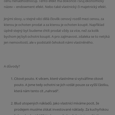
cenu nenadhodnocují. Tento efekt má dokonce i svůj ekonomický
název – endowment efekt. Nebo také vlastnický či majetnický efekt.
Jinými slovy, u stejné věci dělá člověk cenový rozdíl mezi cenou, za
kterou je ochoten prodat a za kterou je ochoten koupit. Například
úplně stejný byt budeme chtít prodat vždy za více, než za kolik
bychom jej byli ochotni koupit. A pro zajímavost, zdaleka se to netýká
jen nemovitostí, ale v podstatě čehokoli námi vlastněného.
A důvody?
Citové pouto. K věcem, které vlastníme si vytváříme citové
pouto. A jsme tedy ochotni se jich vzdát pouze za vyšší částku,
která nám tento cit „nahradí“.
Blud utopených nákladů. Jako vlastnící míváme pocit, že
prodejem musíme získat investované náklady. Za kuchyňskou