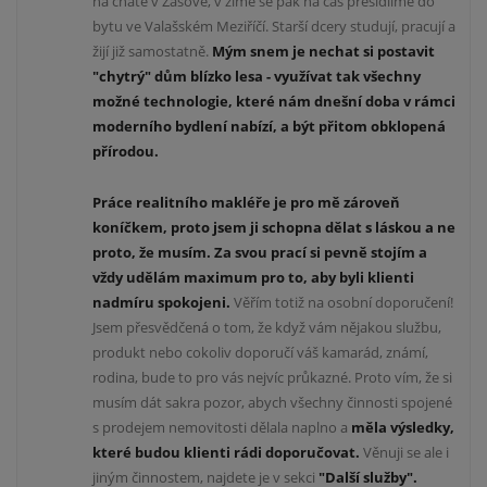
na chatě v Zašové, v zimě se pak na čas přesídlíme do
bytu ve Valašském Meziříčí. Starší dcery studují, pracují a
žijí již samostatně.
Mým snem je nechat si postavit
"chytrý" dům blízko lesa -
v
yužívat tak všechny
mož
né technologie
, které nám dnešní doba
v rámci
moderního bydlení
nabízí, a být přitom obklopená
přírodou.
Práce realitního makléře je pro mě zároveň
koníčkem, proto jsem ji schopna dělat s láskou a ne
proto, že musím. Za svou prací si pevně stojím a
vždy udělám maximum pro to, aby byli klienti
nadmíru spokojeni.
Věřím totiž na osobní doporučení!
Jsem přesvědčená o tom, že když vám nějakou službu,
produkt nebo cokoliv doporučí váš kamarád, známí,
rodina, bude to pro vás nejvíc průkazné. Proto vím, že si
musím dát sakra pozor, abych všechny činnosti spojené
s prodejem nemovitosti dělala naplno a
měla výsledky,
které budou klienti rádi doporučovat.
Věnuji se ale i
jiným činnostem, najdete je v sekci
"Další služby".