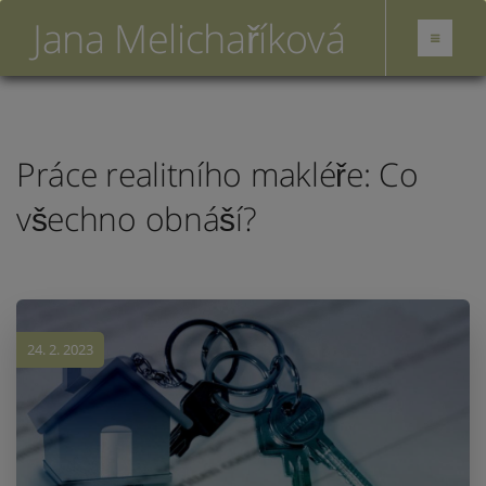
Jana Melichaříková
Práce realitního makléře: Co
všechno obnáší?
24. 2. 2023