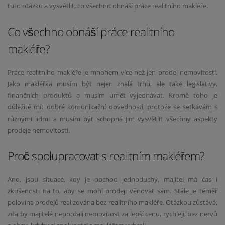
tuto otázku a vysvětlit, co všechno obnáší práce realitního makléře.
Co všechno obnáší práce realitního
makléře?
Práce realitního makléře je mnohem více než jen prodej nemovitostí.
Jako makléřka musím být nejen znalá trhu, ale také legislativy,
finančních produktů a musím umět vyjednávat. Kromě toho je
důležité mít dobré komunikační dovednosti, protože se setkávám s
různými lidmi a musím být schopná jim vysvětlit všechny aspekty
prodeje nemovitosti.
Proč spolupracovat s realitním makléřem?
Ano, jsou situace, kdy je obchod jednoduchý, majitel má čas i
zkušenosti na to, aby se mohl prodeji věnovat sám. Stále je téměř
polovina prodejů realizována bez realitního makléře. Otázkou zůstává,
zda by majitelé neprodali nemovitost za lepší cenu, rychleji, bez nervů