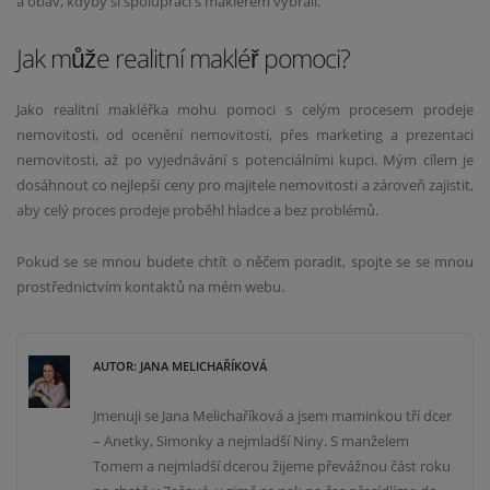
a obav, kdyby si spolupráci s makléřem vybrali.
Jak může realitní makléř pomoci?
Jako realitní makléřka mohu pomoci s celým procesem prodeje
nemovitosti, od ocenění nemovitosti, přes marketing a prezentaci
nemovitosti, až po vyjednávání s potenciálními kupci. Mým cílem je
dosáhnout co nejlepší ceny pro majitele nemovitosti a zároveň zajistit,
aby celý proces prodeje proběhl hladce a bez problémů.
Pokud se se mnou budete chtít o něčem poradit, spojte se se mnou
prostřednictvím kontaktů na mém webu.
AUTOR: JANA MELICHAŘÍKOVÁ
Jmenuji se Jana Melichaříková a jsem maminkou tří dcer
– Anetky, Simonky a nejmladší Niny. S manželem
Tomem a nejmladší dcerou žijeme převážnou část roku