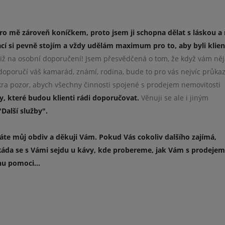
pro mě zároveň koníčkem, proto jsem ji schopna dělat s láskou a
cí si pevně stojím a vždy udělám maximum pro to, aby byli klien
iž na osobní doporučení! Jsem přesvědčená o tom, že když vám ně
doporučí váš kamarád, známí, rodina, bude to pro vás nejvíc průka
kra pozor, abych všechny činnosti spojené s prodejem nemovitosti
y, které budou klienti rádi doporučovat.
Věnuji se ale i jiným
Další služby".
áte můj obdiv a děkuji Vám. Pokud Vás cokoliv dalšího zajímá,
áda se s Vámi sejdu u kávy, kde probereme, jak Vám s prodeje
u pomoci...