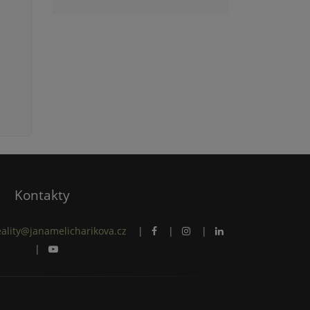
Kontakty
eality@janamelicharikova.cz
|
|
|
|