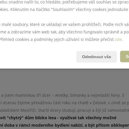
ebu snadno našli to, co hledáte, potřebujeme váš souhlas se zpra
kies. Kliknutím na tlačítko "Souhlasím" všechny cookies jednoduše 
 nájemník, který v dané nemovitosti bydlí. Dotčení sousedé se zp
kroky učiněné vlastníkem nevedou k nápravě, je možné požádat i o
u malé soubory, které se ukládají ve vašem prohlížeči. Podle nich 
jemníků.
e a zobrazíme vám web tak, aby všechno fungovalo správně a po
 Přehled cookies a podmínky jejich užívání si můžete přečíst
zde
.
 se nejprve podniknout kroky, které by mohly vést k nápravě vzta
rodeje nemovitosti zvolte až jako poslední možnost, když už ne
S
Odmítnout vše
 a jsem maminkou tří dcer – Anetky, Simonky a nejmladší Niny. S
dcerou žijeme převážnou část roku na chatě v Zašové, v zimě se 
alašském Meziříčí. Starší dcery studují, pracují a žijí již samostatn
vit "chytrý" dům blízko lesa -
v
yužívat tak všechny mož
né
šní doba
v rámci moderního bydlení
nabízí, a být přitom obklope