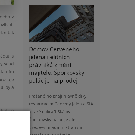
 nebo v
vlivnit
lze tak
Domov Červeného
jelena i elitních
řádat s
právníků změní
dy soud
majitele. Šporkovský
statním
palác je na prodej
orušuje
mu byla
Pražané ho znají hlavně díky
restauracím Červený jelen a SIA
 bytový
a také cukráři Skálovi.
u soudu
Šporkovský palác je ale
astníků
především administrativní