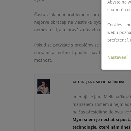
Abyste na w
souborů coo
Často však není problémem sám pronajímatel, ale
nejprve obracejí na vlastníka bytu, ale pokud 
Cookies jso
nemovitosti, a to právě z důvodu nevhodných ná
webu poznám
preferencí.
Pokud se potýkáte s problémy se sousedy, snažte
chování, a možnost podání návrhu na nařízení p
Nastavení
možnost.
AUTOR: JANA MELICHAŘÍKOVÁ
Jmenuji se Jana Melichaříková
manželem Tomem a nejmladší 
na čas přesídlíme do bytu ve V
Mým snem je nechat si posta
technologie
, které nám dne