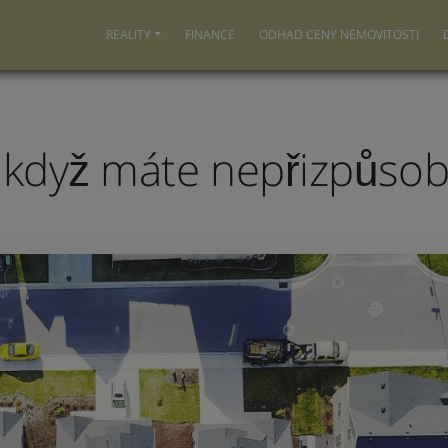
REALITY
FINANCE
ODHAD CENY NEMOVITOSTI
 když máte nepřizpůsob