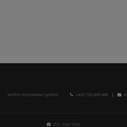
Vnitřní oznamovací systém
+420 733 609 486
|
r
IČO: 76417425