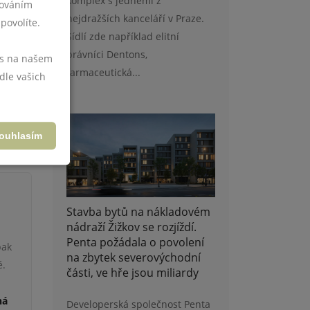
komplex s jedněmi z
cováním
nejdražších kanceláří v Praze.
povolíte.
ravidla
Sídlí zde například elitní
 prodej
právníci Dentons,
vás na našem
farmaceutická...
dle vašich
hů nebo
ní jiná
ouhlasím
Stavba bytů na nákladovém
nádraží Žižkov se rozjíždí.
Penta požádala o povolení
pak
na zbytek severovýchodní
ě.
části, ve hře jsou miliardy
ná
Developerská společnost Penta