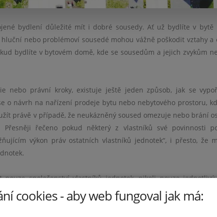
ené bydlení důležité mít i dobré sousedy. Ať už bydlíte v bytě
ť hluční nebo problémoví sousedé mohou vážně poškodit vztahy a o
 pokud bydlíte v bytovém domě, kde se sousedům a jejich zvykům ne
 nebo právní kroky, existuje ještě jeden způsob, jak se vypo
 o návrh na nařízení prodeje bytu nebo nebytového prostoru, k
yužít právě v případě, že neukázněný soused omezuje nebo brání o
v. Přesněji řečeno pokud některý z vlastníků své povinnosti p
jícím výkon práv ostatních vlastníků jednotek“, i přesto, že 
ednotek.
ouze společenství vlastníků jednotek, nikoli pouze jednotlivý
je život. Je však třeba počítat s tím, že k tomu, aby bylo možné 
ní cookies - aby web fungoval jak má:
 které ovlivnily stav vašeho bydlení, bude nutný výslech více vl