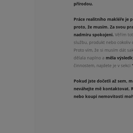
přírodou.
Práce realitního makléře je 
proto, že musím. Za svou pra
nadmíru spokojeni.
Věřím tot
službu, produkt nebo cokoliv 
Proto vím, že si musím dát sa
dělala naplno a
měla výsledk
činnostem, najdete je v sekci
"
Pokud jste dočetli až sem, m
neváhejte mě kontaktovat. R
nebo koupi nemovitosti moh