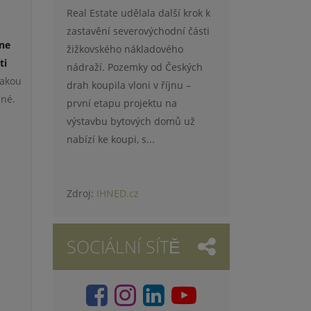
Real Estate udělala další krok k
zastavění severovýchodní části
 ne
žižkovského nákladového
ti
nádraží. Pozemky od Českých
jakou
drah koupila vloni v říjnu –
zné.
první etapu projektu na
výstavbu bytových domů už
nabízí ke koupi, s...
Zdroj:
IHNED.cz
m
SOCIÁLNÍ SÍTĚ