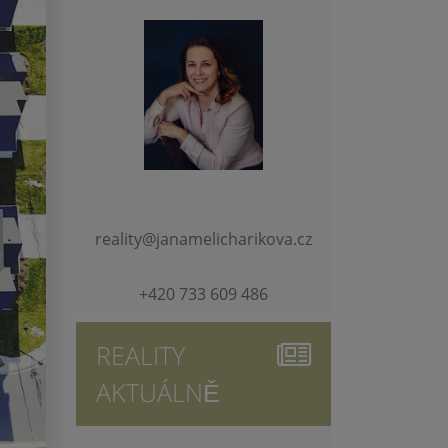
reality@janamelicharikova.cz
+420 733 609 486
REALITY
AKTUÁLNĚ