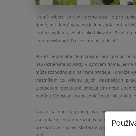
Kromě výběru správné nemovitosti je pro spokoj
domě, mít dobré sousedy je k nezaplacení. Vždy
kvalitu bydlení a života jako takového. Zvláště
snadno vyhnout. Dá se s tím něco dělat?
Pokud nepomáhá domlouvání, ani pomoc policie
neukázněnými sousedy v bytovém domě. Jedná se
může rozhodnout o nařízení prodeje. Toho lze v
vlastníkům ve výkonu jejich vlastnických prá
„způsobem podstatně omezujícím nebo znemožňu
podána žádost ze strany společenství vlastníků j
Návrh na nucený prodej bytu však musí podat p
vlastník, kterému neukázněný soused znepříjemňu
Používá
prokázat, že soused skutečně způsobil problémy,
bytů.