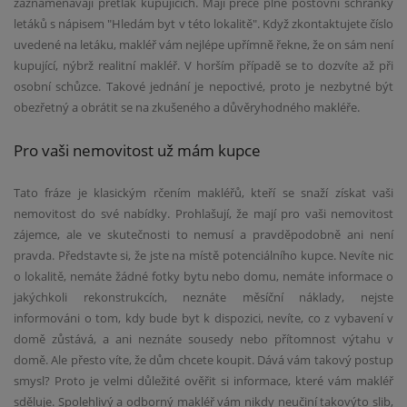
zaznamenávají přetlak kupujících. Mají přece plné poštovní schránky
letáků s nápisem "Hledám byt v této lokalitě". Když zkontaktujete číslo
uvedené na letáku, makléř vám nejlépe upřímně řekne, že on sám není
kupující, nýbrž realitní makléř. V horším případě se to dozvíte až při
osobní schůzce. Takové jednání je nepoctivé, proto je nezbytné být
obezřetný a obrátit se na zkušeného a důvěryhodného makléře.
Pro vaši nemovitost už mám kupce
Tato fráze je klasickým rčením makléřů, kteří se snaží získat vaši
nemovitost do své nabídky. Prohlašují, že mají pro vaši nemovitost
zájemce, ale ve skutečnosti to nemusí a pravděpodobně ani není
pravda. Představte si, že jste na místě potenciálního kupce. Nevíte nic
o lokalitě, nemáte žádné fotky bytu nebo domu, nemáte informace o
jakýchkoli rekonstrukcích, neznáte měsíční náklady, nejste
informováni o tom, kdy bude byt k dispozici, nevíte, co z vybavení v
domě zůstává, a ani neznáte sousedy nebo přítomnost výtahu v
domě. Ale přesto víte, že dům chcete koupit. Dává vám takový postup
smysl? Proto je velmi důležité ověřit si informace, které vám makléř
sděluje. Spolehlivý a odborný makléř vám nikdy neučiní takovýto slib,