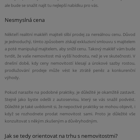
ale bude se snažit najít tu nejlepší nabídku pro vás.
Nesmyslná cena
Někteří realitní makléři majiteli slíbí prodej za nereálnou cenu. Důvod
je jednoduchý, tímto způsobem získají exkluzivní smlouvu s majitelem
a poté manipulují majitelem, aby snížil cenu. Takový makléř vám bude
tvrdit, že vaše nemovitost má vyšší hodnotu, než je ve skutečnosti. V
dnešní době, kdy ceny nemovitostí klesají a úrokové sazby rostou,
prodlužování prodeje může vést ke ztrátě peněz a konkurenční
výhody.
Pokud narazíte na podobné praktiky, je důležité je okamžitě zastavit.
Stejně jako byste odešli z autoservisu, který se vás snažil podvést.
Důležité je také uvědomit si, že nepoctivé praktiky se mohou objevit, i
když se rozhodnete prodat nemovitost sami. Proto je důležité vše
konzultovat s někým zkušeným a důvěryhodným.
Jak se tedy orientovat na trhu s nemovitostmi?