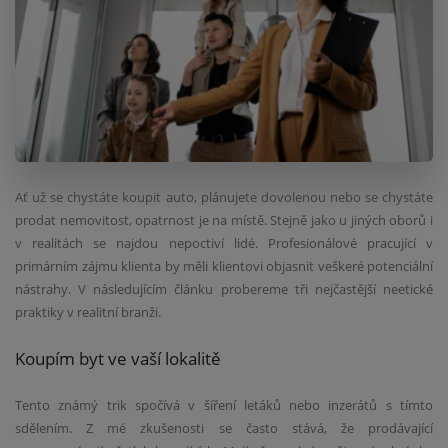
Ať už se chystáte koupit auto, plánujete dovolenou nebo se chystáte
prodat nemovitost, opatrnost je na místě. Stejně jako u jiných oborů i
v realitách se najdou nepoctiví lidé. Profesionálové pracující v
primárním zájmu klienta by měli klientovi objasnit veškeré potenciální
nástrahy. V následujícím článku probereme tři nejčastější neetické
praktiky v realitní branži.
Koupím byt ve vaší lokalitě
Tento známý trik spočívá v šíření letáků nebo inzerátů s tímto
sdělením. Z mé zkušenosti se často stává, že prodávající