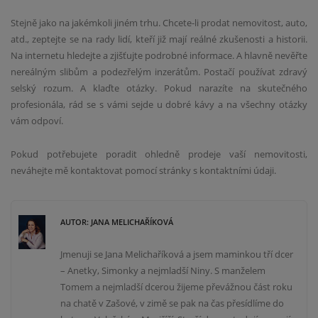
Stejně jako na jakémkoli jiném trhu. Chcete-li prodat nemovitost, auto,
atd., zeptejte se na rady lidí, kteří již mají reálné zkušenosti a historii.
Na internetu hledejte a zjišťujte podrobné informace. A hlavně nevěřte
nereálným slibům a podezřelým inzerátům. Postačí používat zdravý
selský rozum. A klaďte otázky. Pokud narazíte na skutečného
profesionála, rád se s vámi sejde u dobré kávy a na všechny otázky
vám odpoví.
Pokud potřebujete poradit ohledně prodeje vaší nemovitosti,
neváhejte mě kontaktovat pomocí stránky s kontaktními údaji.
AUTOR: JANA MELICHAŘÍKOVÁ
Jmenuji se Jana Melichaříková a jsem maminkou tří dcer
– Anetky, Simonky a nejmladší Niny. S manželem
Tomem a nejmladší dcerou žijeme převážnou část roku
na chatě v Zašové, v zimě se pak na čas přesídlíme do