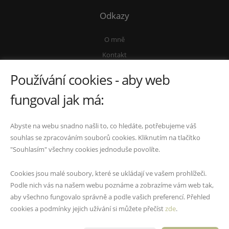
Odkazy
O mně
Kontakt
Ochrana osobních údajů
Používání cookies - aby web
Vnitřní oznamovací systém
fungoval jak má:
Kontakty
Abyste na webu snadno našli to, co hledáte, potřebujeme váš
+420 733 609 486
|
reality@janamelicharikova.cz
|
|
souhlas se zpracováním souborů cookies. Kliknutím na tlačítko
|
|
"Souhlasím" všechny cookies jednoduše povolíte.
Cookies jsou malé soubory, které se ukládají ve vašem prohlížeči.
IČO: 76417425
Podle nich vás na našem webu poznáme a zobrazíme vám web tak,
Fyzická osoba zapsaná v živnostenském rejstříku
aby všechno fungovalo správně a podle vašich preferencí. Přehled
cookies a podmínky jejich užívání si můžete přečíst
zde
.
Vytvořeno v systému
CHYTRÝ WEB MAKLÉŘE