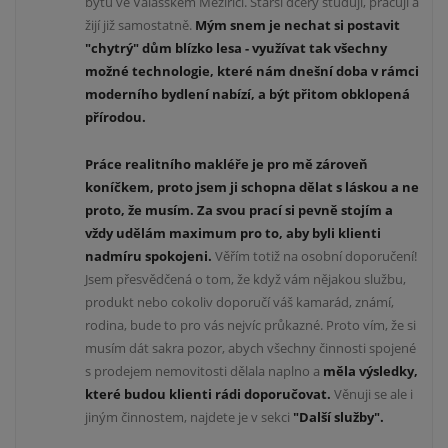
bytu ve Valašském Meziříčí. Starší dcery studují, pracují a
žijí již samostatně.
Mým snem je nechat si postavit
"chytrý" dům blízko lesa -
v
yužívat tak všechny
mož
né technologie
, které nám dnešní doba
v rámci
moderního bydlení
nabízí, a být přitom obklopená
přírodou.
Práce realitního makléře je pro mě zároveň
koníčkem, proto jsem ji schopna dělat s láskou a ne
proto, že musím. Za svou prací si pevně stojím a
vždy udělám maximum pro to, aby byli klienti
nadmíru spokojeni.
Věřím totiž na osobní doporučení!
Jsem přesvědčená o tom, že když vám nějakou službu,
produkt nebo cokoliv doporučí váš kamarád, známí,
rodina, bude to pro vás nejvíc průkazné. Proto vím, že si
musím dát sakra pozor, abych všechny činnosti spojené
s prodejem nemovitosti dělala naplno a
měla výsledky,
které budou klienti rádi doporučovat.
Věnuji se ale i
jiným činnostem, najdete je v sekci
"Další služby".