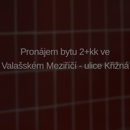
Pronájem bytu 2+kk ve
Valašském Meziříčí - ulice Křižná