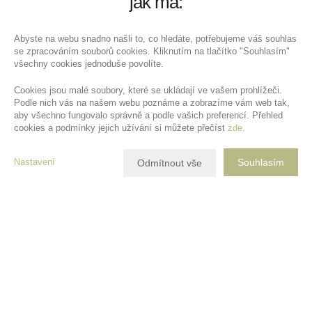
jak má:
Abyste na webu snadno našli to, co hledáte, potřebujeme váš souhlas
se zpracováním souborů cookies. Kliknutím na tlačítko "Souhlasím"
všechny cookies jednoduše povolíte.
Cookies jsou malé soubory, které se ukládají ve vašem prohlížeči.
Podle nich vás na našem webu poznáme a zobrazíme vám web tak,
aby všechno fungovalo správně a podle vašich preferencí. Přehled
cookies a podmínky jejich užívání si můžete přečíst
zde
.
Nastavení
Souhlasím
Odmítnout vše
Popis nemovitosti
S potěšením vám nabízím k prodeji rodinný dům o celkové ploše
247m2 na okraji malebného města Valašské Meziříčí, ideální pro dvě
rodiny nebo pro jednu větší rodinu, která hledá prostorné a komfortní
bydlení. Dům se skládá ze dvou samostatných bytových jednotek, a to