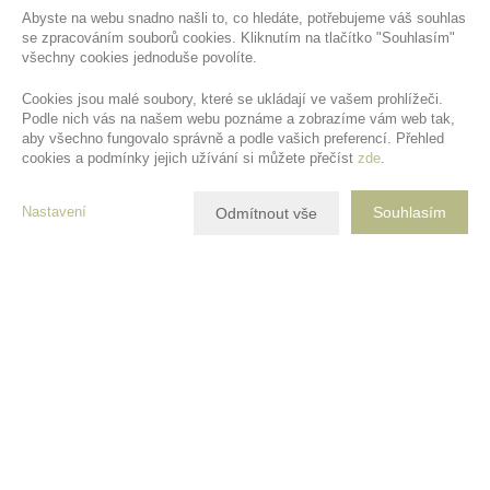
Abyste na webu snadno našli to, co hledáte, potřebujeme váš souhlas
se zpracováním souborů cookies. Kliknutím na tlačítko "Souhlasím"
všechny cookies jednoduše povolíte.
Cookies jsou malé soubory, které se ukládají ve vašem prohlížeči.
Podle nich vás na našem webu poznáme a zobrazíme vám web tak,
aby všechno fungovalo správně a podle vašich preferencí. Přehled
cookies a podmínky jejich užívání si můžete přečíst
zde
.
Nastavení
Souhlasím
Odmítnout vše
Popis nemovitosti
Dovolte mi nabídnout vám opravdový unikát!
Zděný rodinný dům ve Lhotce pod Ondřejníkem, okres Frýdek Místek,
postavený v roce 2012. Tento útulný dům s dispozicí 5+kk nabízí
ideální prostor pro rodinný život. S dvěma koupelnami a WC se můžete
těšit na maximální komfort a pohodlí. Ze všech pokojů vedou